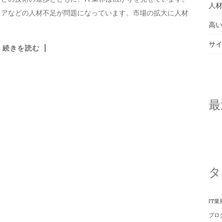
人材
ニアなどの人材不足が問題になっています。市場の拡大に人材
高い
サ
続きを読む
最
タ
IT業
プロ